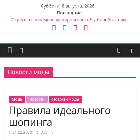
Skip
Суббота, 8 августа, 2026
to
Последние:
content
Стресс в современном мире и способы борьбы с ним
Как разжечь искру в отношениях. Советы для женщин
Женская энергия и ее восстановление
Женский
Опасность диет
Правила идеального шопинга
рай
Новости моды
Сайт
о
женской
моде,
Мода
новости
Новости моды
здоровье,
Правила идеального
красоте,
шопинга
психологии
21.02.2020
Admin